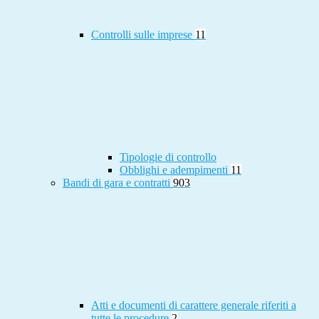
Controlli sulle imprese
11
Tipologie di controllo
Obblighi e adempimenti
11
Bandi di gara e contratti
903
Atti e documenti di carattere generale riferiti a
tutte le procedure
2