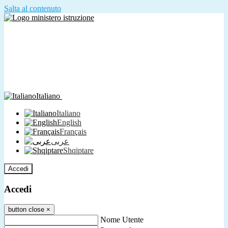
Salta al contenuto
Italiano
Italiano
English
Français
عربى
Shqiptare
Accedi
Accedi
button close
×
Nome Utente