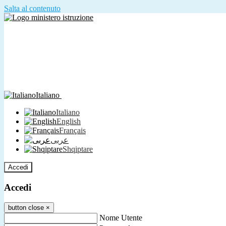
Salta al contenuto
Italiano
Italiano
English
Français
عربى
Shqiptare
Accedi
Accedi
button close
×
Nome Utente