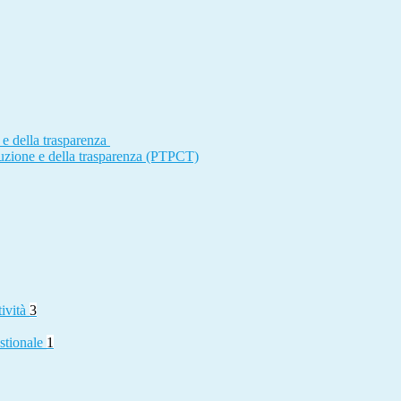
 e della trasparenza
ruzione e della trasparenza (PTPCT)
tività
3
stionale
1