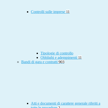
Controlli sulle imprese
11
Tipologie di controllo
Obblighi e adempimenti
11
Bandi di gara e contratti
903
Atti e documenti di carattere generale riferiti a
tutte le procedure
2