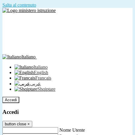
Salta al contenuto
Italiano
Italiano
English
Français
عربى
Shqiptare
Accedi
Accedi
button close
×
Nome Utente