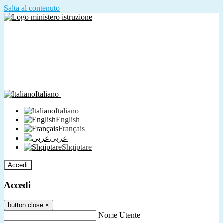
Salta al contenuto
Italiano
Italiano
English
Français
عربى
Shqiptare
Accedi
Accedi
button close
×
Nome Utente