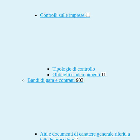
Controlli sulle imprese
11
Tipologie di controllo
Obblighi e adempimenti
11
Bandi di gara e contratti
903
Atti e documenti di carattere generale riferiti a
tutte le procedure
2