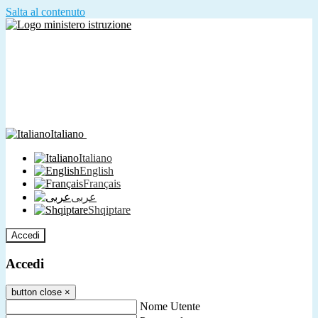
Salta al contenuto
Italiano
Italiano
English
Français
عربى
Shqiptare
Accedi
Accedi
button close
×
Nome Utente