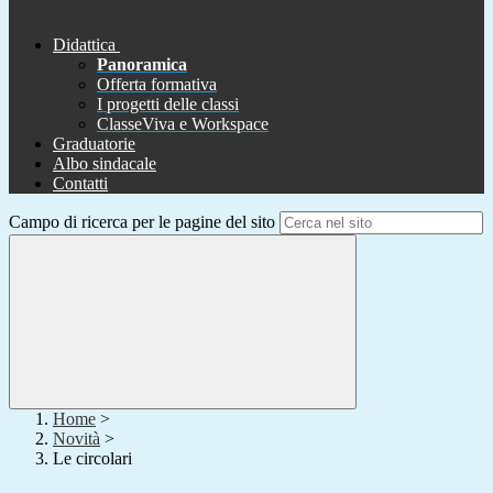
Didattica
Panoramica
Offerta formativa
I progetti delle classi
ClasseViva e Workspace
Graduatorie
Albo sindacale
Contatti
Campo di ricerca per le pagine del sito
Home
>
Novità
>
Le circolari