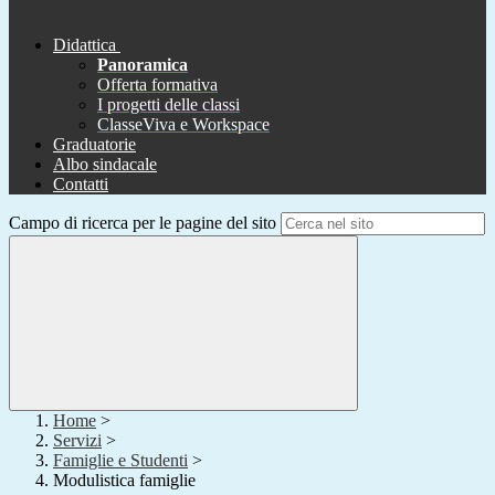
Didattica
Panoramica
Offerta formativa
I progetti delle classi
ClasseViva e Workspace
Graduatorie
Albo sindacale
Contatti
Campo di ricerca per le pagine del sito
Home
>
Servizi
>
Famiglie e Studenti
>
Modulistica famiglie