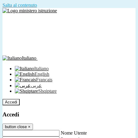
Salta al contenuto
Italiano
Italiano
English
Français
عربى
Shqiptare
Accedi
Accedi
button close
×
Nome Utente