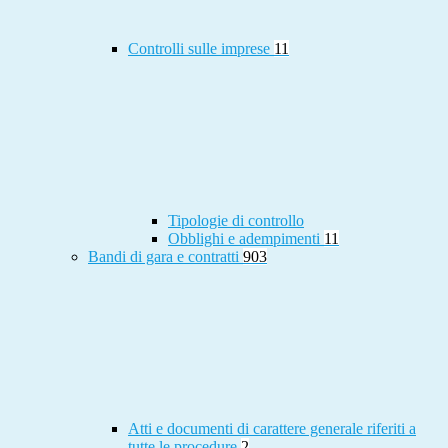
Controlli sulle imprese
11
Tipologie di controllo
Obblighi e adempimenti
11
Bandi di gara e contratti
903
Atti e documenti di carattere generale riferiti a
tutte le procedure
2