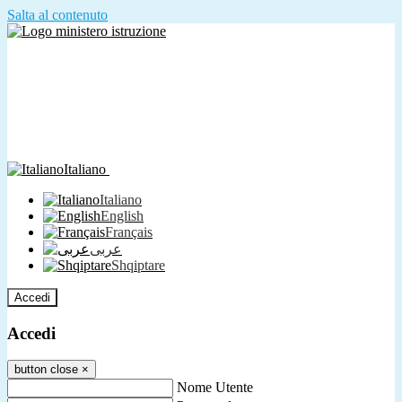
Salta al contenuto
Italiano
Italiano
English
Français
عربى
Shqiptare
Accedi
Accedi
button close
×
Nome Utente