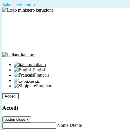
Salta al contenuto
Italiano
Italiano
English
Français
عربى
Shqiptare
Accedi
Accedi
button close
×
Nome Utente