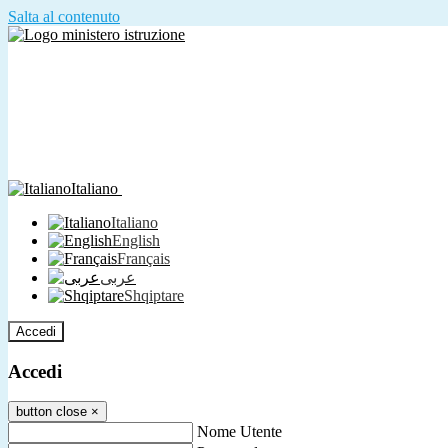
Salta al contenuto
Italiano
Italiano
English
Français
عربى
Shqiptare
Accedi
Accedi
button close
×
Nome Utente