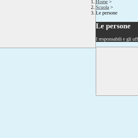
Home
>
Scuola
>
Le persone
Le persone
I responsabili e gli uf