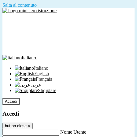
Salta al contenuto
Italiano
Italiano
English
Français
عربى
Shqiptare
Accedi
Accedi
button close
×
Nome Utente