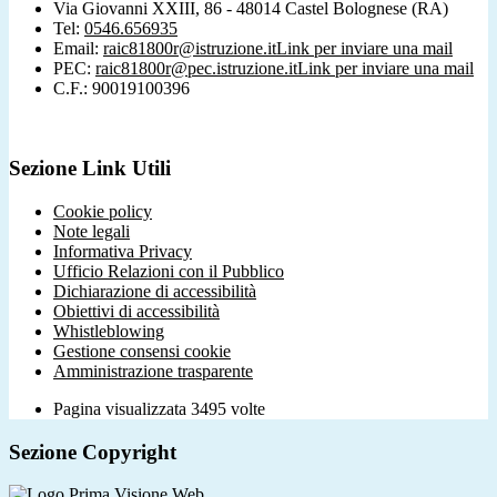
Via Giovanni XXIII, 86 - 48014 Castel Bolognese (RA)
Tel:
0546.656935
Email:
raic81800r@istruzione.it
Link per inviare una mail
PEC:
raic81800r@pec.istruzione.it
Link per inviare una mail
C.F.: 90019100396
Sezione Link Utili
Cookie policy
Note legali
Informativa Privacy
Ufficio Relazioni con il Pubblico
Dichiarazione di accessibilità
Obiettivi di accessibilità
Whistleblowing
Gestione consensi cookie
Amministrazione trasparente
Pagina visualizzata
3495
volte
Sezione Copyright