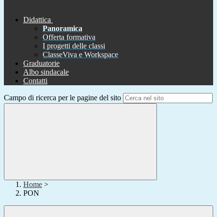
Didattica
Panoramica
Offerta formativa
I progetti delle classi
ClasseViva e Workspace
Graduatorie
Albo sindacale
Contatti
Campo di ricerca per le pagine del sito
Home
>
PON