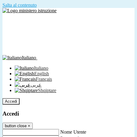
Salta al contenuto
Italiano
Italiano
English
Français
عربى
Shqiptare
Accedi
Accedi
button close
×
Nome Utente