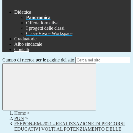
Didattica
Panoramica
Offerta formativa
I progetti delle classi
ClasseViva e Workspace
Graduatorie
Albo sindacale
Contatti
Campo di ricerca per le pagine del sito
Home
>
PON
>
FSEPON-EM-2021 - REALIZZAZIONE DI PERCORSI
EDUCATIVI VOLTI AL POTENZIAMENTO DELLE