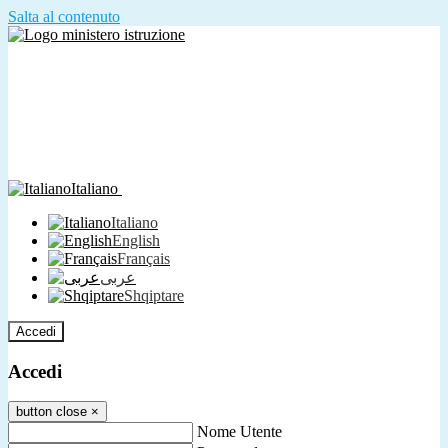
Salta al contenuto
Italiano
Italiano
English
Français
عربى
Shqiptare
Accedi
Accedi
button close
×
Nome Utente