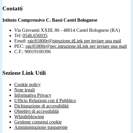
Contatti
Istituto Comprensivo C. Bassi Castel Bolognese
Via Giovanni XXIII, 86 - 48014 Castel Bolognese (RA)
Tel:
0546.656935
Email:
raic81800r@istruzione.it
Link per inviare una mail
PEC:
raic81800r@pec.istruzione.it
Link per inviare una mail
C.F.: 90019100396
Sezione Link Utili
Cookie policy
Note legali
Informativa Privacy
Ufficio Relazioni con il Pubblico
Dichiarazione di accessibilità
Obiettivi di accessibilità
Whistleblowing
Gestione consensi cookie
Amministrazione trasparente