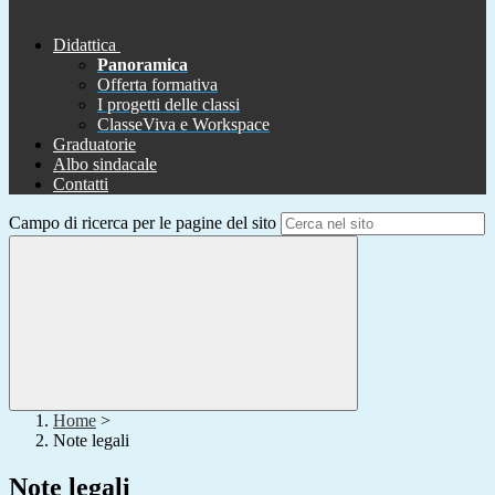
Didattica
Panoramica
Offerta formativa
I progetti delle classi
ClasseViva e Workspace
Graduatorie
Albo sindacale
Contatti
Campo di ricerca per le pagine del sito
Home
>
Note legali
Note legali