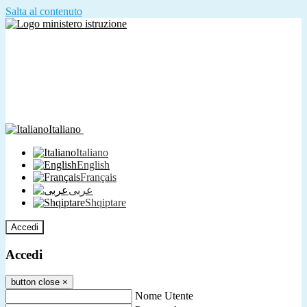
Salta al contenuto
Italiano
Italiano
English
Français
عربى
Shqiptare
Accedi
Accedi
button close
×
Nome Utente