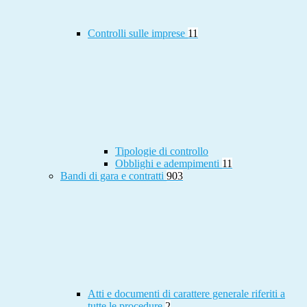
Controlli sulle imprese
11
Tipologie di controllo
Obblighi e adempimenti
11
Bandi di gara e contratti
903
Atti e documenti di carattere generale riferiti a
tutte le procedure
2