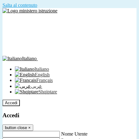
Salta al contenuto
Italiano
Italiano
English
Français
عربى
Shqiptare
Accedi
Accedi
button close
×
Nome Utente