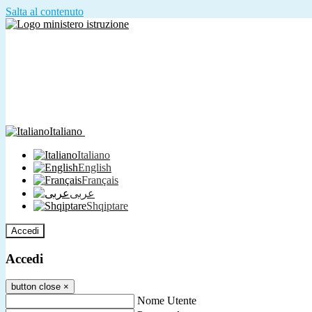
Salta al contenuto
Italiano
Italiano
English
Français
عربى
Shqiptare
Accedi
Accedi
button close
×
Nome Utente