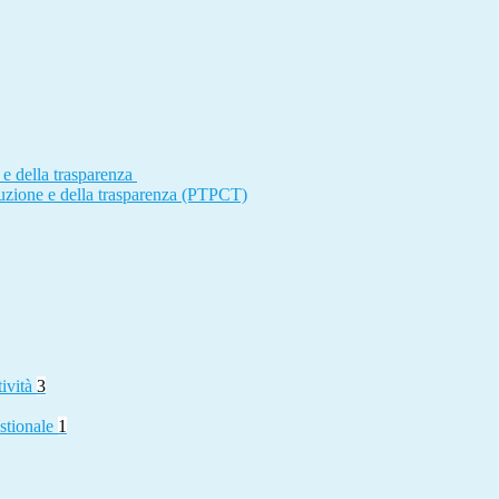
 e della trasparenza
ruzione e della trasparenza (PTPCT)
tività
3
stionale
1