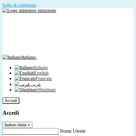
Salta al contenuto
Italiano
Italiano
English
Français
عربى
Shqiptare
Accedi
Accedi
button close
×
Nome Utente