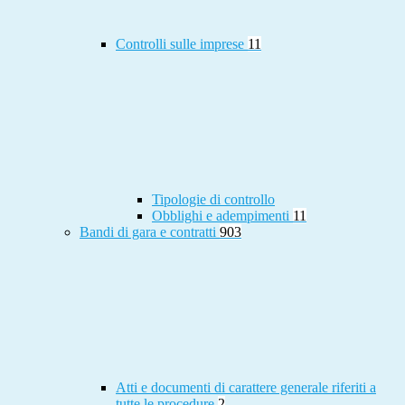
Controlli sulle imprese
11
Tipologie di controllo
Obblighi e adempimenti
11
Bandi di gara e contratti
903
Atti e documenti di carattere generale riferiti a
tutte le procedure
2