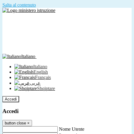
Salta al contenuto
Italiano
Italiano
English
Français
عربى
Shqiptare
Accedi
Accedi
button close
×
Nome Utente