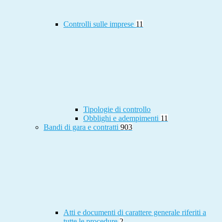
Controlli sulle imprese
11
Tipologie di controllo
Obblighi e adempimenti
11
Bandi di gara e contratti
903
Atti e documenti di carattere generale riferiti a
tutte le procedure
2