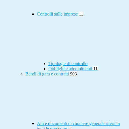
Controlli sulle imprese
11
Tipologie di controllo
Obblighi e adempimenti
11
Bandi di gara e contratti
903
Atti e documenti di carattere generale riferiti a
tutte le procedure
2