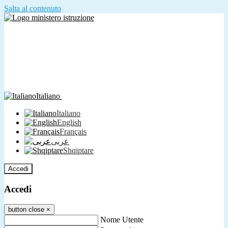
Salta al contenuto
Italiano
Italiano
English
Français
عربى
Shqiptare
Accedi
Accedi
button close
×
Nome Utente