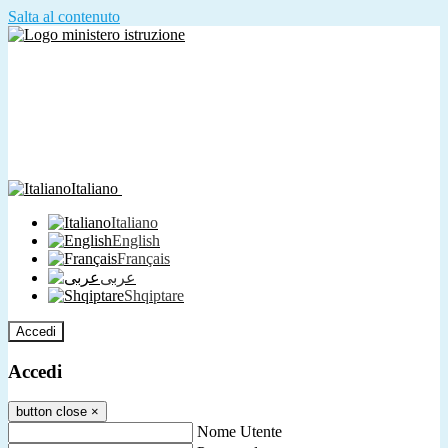
Salta al contenuto
Italiano
Italiano
English
Français
عربى
Shqiptare
Accedi
Accedi
button close
×
Nome Utente