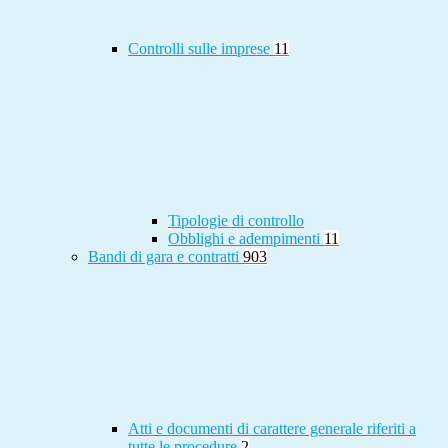
Controlli sulle imprese
11
Tipologie di controllo
Obblighi e adempimenti
11
Bandi di gara e contratti
903
Atti e documenti di carattere generale riferiti a
tutte le procedure
2