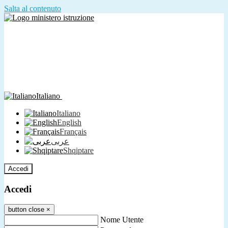
Salta al contenuto
Italiano
Italiano
English
Français
عربى
Shqiptare
Accedi
Accedi
button close
×
Nome Utente