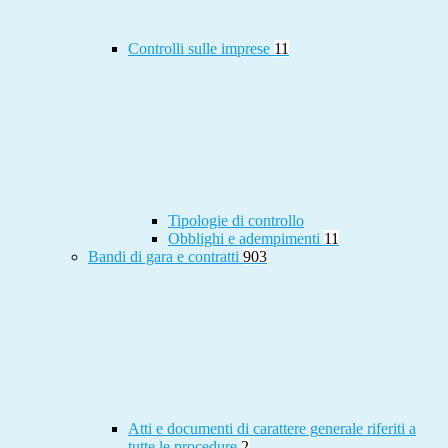
Controlli sulle imprese
11
Tipologie di controllo
Obblighi e adempimenti
11
Bandi di gara e contratti
903
Atti e documenti di carattere generale riferiti a
tutte le procedure
2