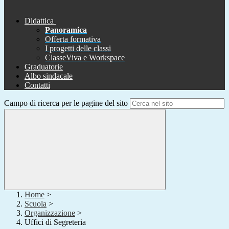
Didattica
Panoramica
Offerta formativa
I progetti delle classi
ClasseViva e Workspace
Graduatorie
Albo sindacale
Contatti
Campo di ricerca per le pagine del sito
Home
>
Scuola
>
Organizzazione
>
Uffici di Segreteria