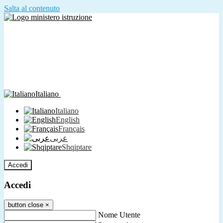
Salta al contenuto
Italiano
Italiano
English
Français
عربى
Shqiptare
Accedi
Accedi
button close
×
Nome Utente