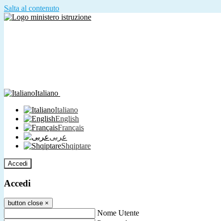
Salta al contenuto
Italiano
Italiano
English
Français
عربى
Shqiptare
Accedi
Accedi
button close
×
Nome Utente