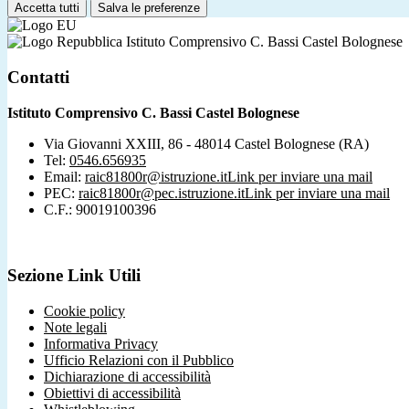
Accetta tutti
Salva le preferenze
Istituto Comprensivo C. Bassi Castel Bolognese
Contatti
Istituto Comprensivo C. Bassi Castel Bolognese
Via Giovanni XXIII, 86 - 48014 Castel Bolognese (RA)
Tel:
0546.656935
Email:
raic81800r@istruzione.it
Link per inviare una mail
PEC:
raic81800r@pec.istruzione.it
Link per inviare una mail
C.F.: 90019100396
Sezione Link Utili
Cookie policy
Note legali
Informativa Privacy
Ufficio Relazioni con il Pubblico
Dichiarazione di accessibilità
Obiettivi di accessibilità