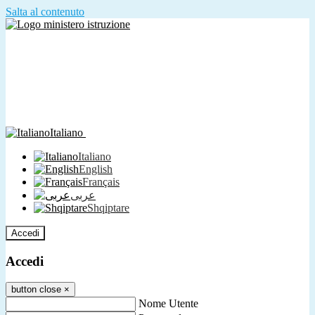
Salta al contenuto
Italiano
Italiano
English
Français
عربى
Shqiptare
Accedi
Accedi
button close
×
Nome Utente