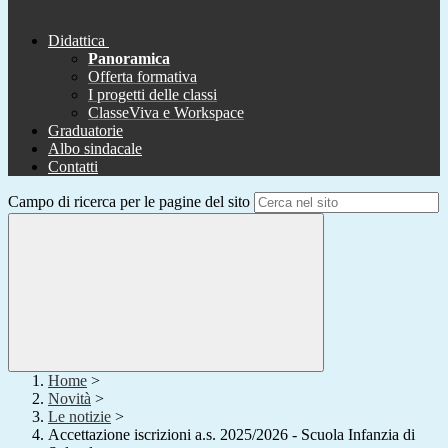
Didattica
Panoramica
Offerta formativa
I progetti delle classi
ClasseViva e Workspace
Graduatorie
Albo sindacale
Contatti
Campo di ricerca per le pagine del sito
Home
>
Novità
>
Le notizie
>
Accettazione iscrizioni a.s. 2025/2026 - Scuola Infanzia di