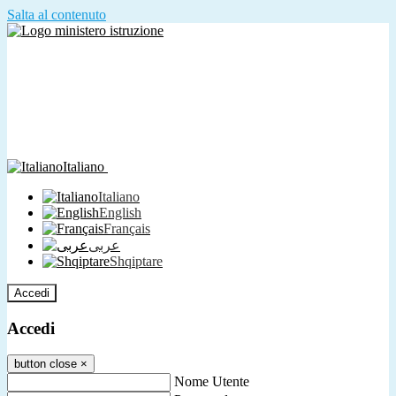
Salta al contenuto
Italiano
Italiano
English
Français
عربى
Shqiptare
Accedi
Accedi
button close
×
Nome Utente