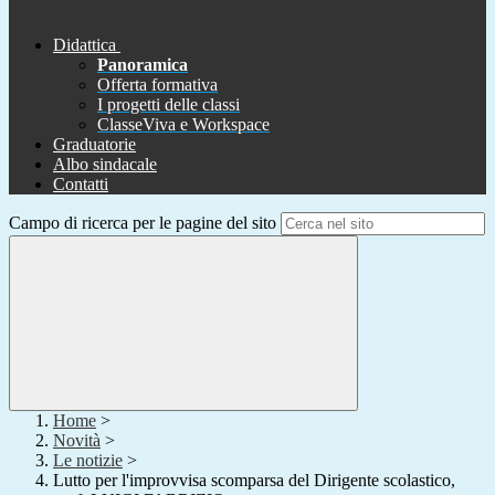
Didattica
Panoramica
Offerta formativa
I progetti delle classi
ClasseViva e Workspace
Graduatorie
Albo sindacale
Contatti
Campo di ricerca per le pagine del sito
Home
>
Novità
>
Le notizie
>
Lutto per l'improvvisa scomparsa del Dirigente scolastico,