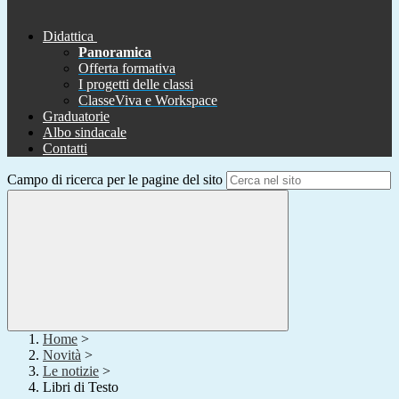
Didattica
Panoramica
Offerta formativa
I progetti delle classi
ClasseViva e Workspace
Graduatorie
Albo sindacale
Contatti
Campo di ricerca per le pagine del sito
Home
>
Novità
>
Le notizie
>
Libri di Testo