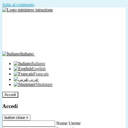
Salta al contenuto
Italiano
Italiano
English
Français
عربى
Shqiptare
Accedi
Accedi
button close
×
Nome Utente