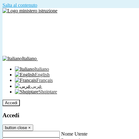
Salta al contenuto
Italiano
Italiano
English
Français
عربى
Shqiptare
Accedi
Accedi
button close
×
Nome Utente