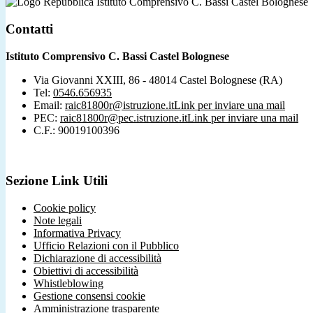
Istituto Comprensivo C. Bassi Castel Bolognese
Contatti
Istituto Comprensivo C. Bassi Castel Bolognese
Via Giovanni XXIII, 86 - 48014 Castel Bolognese (RA)
Tel:
0546.656935
Email:
raic81800r@istruzione.it
Link per inviare una mail
PEC:
raic81800r@pec.istruzione.it
Link per inviare una mail
C.F.: 90019100396
Sezione Link Utili
Cookie policy
Note legali
Informativa Privacy
Ufficio Relazioni con il Pubblico
Dichiarazione di accessibilità
Obiettivi di accessibilità
Whistleblowing
Gestione consensi cookie
Amministrazione trasparente