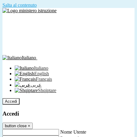
Salta al contenuto
Italiano
Italiano
English
Français
عربى
Shqiptare
Accedi
Accedi
button close
×
Nome Utente