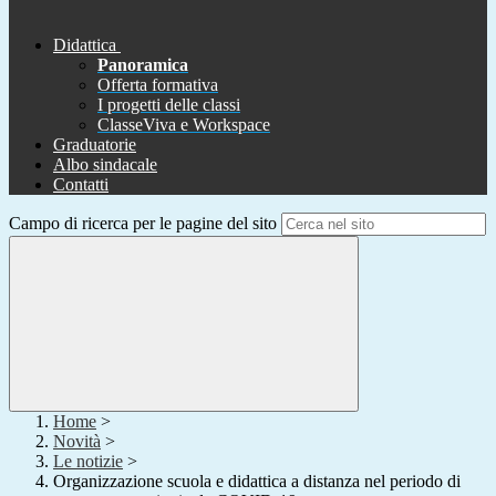
Didattica
Panoramica
Offerta formativa
I progetti delle classi
ClasseViva e Workspace
Graduatorie
Albo sindacale
Contatti
Campo di ricerca per le pagine del sito
Home
>
Novità
>
Le notizie
>
Organizzazione scuola e didattica a distanza nel periodo di