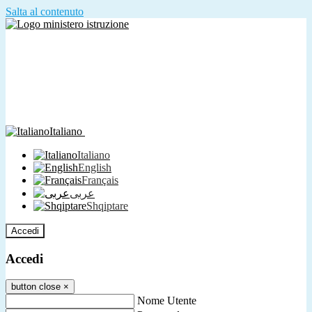
Salta al contenuto
Italiano
Italiano
English
Français
عربى
Shqiptare
Accedi
Accedi
button close
×
Nome Utente