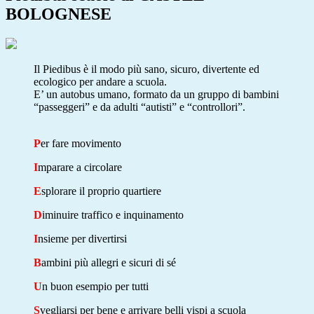
BOLOGNESE
Il Piedibus è il modo più sano, sicuro, divertente ed
ecologico per andare a scuola.
E’ un autobus umano, formato da un gruppo di bambini
“passeggeri” e da adulti “autisti” e “controllori”.
P
er fare movimento
I
mparare a circolare
E
splorare il proprio quartiere
D
iminuire traffico e inquinamento
I
nsieme per divertirsi
B
ambini più allegri e sicuri di sé
U
n buon esempio per tutti
S
vegliarsi per bene e arrivare belli vispi a scuola