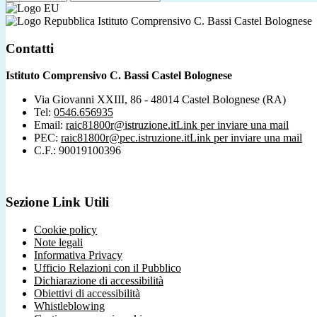
Istituto Comprensivo C. Bassi Castel Bolognese
Contatti
Istituto Comprensivo C. Bassi Castel Bolognese
Via Giovanni XXIII, 86 - 48014 Castel Bolognese (RA)
Tel:
0546.656935
Email:
raic81800r@istruzione.it
Link per inviare una mail
PEC:
raic81800r@pec.istruzione.it
Link per inviare una mail
C.F.: 90019100396
Sezione Link Utili
Cookie policy
Note legali
Informativa Privacy
Ufficio Relazioni con il Pubblico
Dichiarazione di accessibilità
Obiettivi di accessibilità
Whistleblowing