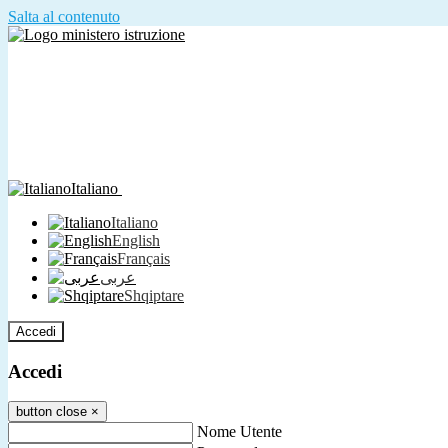
Salta al contenuto
Italiano
Italiano
English
Français
عربى
Shqiptare
Accedi
Accedi
button close
×
Nome Utente