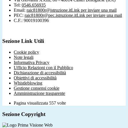
Tel:
0546.656935
Email:
raic81800r@istruzione.it
Link per inviare una mail
PEC:
raic81800r@pec.istruzione.it
Link per inviare una mail
C.F.: 90019100396
Sezione Link Utili
Cookie policy
Note legali
Informativa Privacy
Ufficio Relazioni con il Pubblico
Dichiarazione di accessibilità
Obiettivi di accessibilità
Whistleblowing
Gestione consensi cookie
Amministrazione trasparente
Pagina visualizzata
557
volte
Sezione Copyright