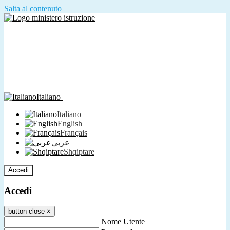
Salta al contenuto
Italiano
Italiano
English
Français
عربى
Shqiptare
Accedi
Accedi
button close
×
Nome Utente