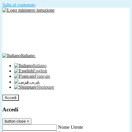
Salta al contenuto
Italiano
Italiano
English
Français
عربى
Shqiptare
Accedi
Accedi
button close
×
Nome Utente