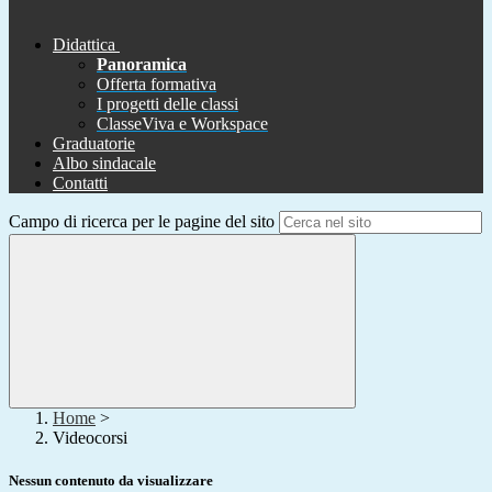
Didattica
Panoramica
Offerta formativa
I progetti delle classi
ClasseViva e Workspace
Graduatorie
Albo sindacale
Contatti
Campo di ricerca per le pagine del sito
Home
>
Videocorsi
Nessun contenuto da visualizzare