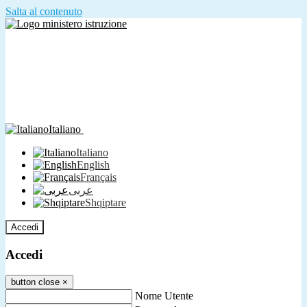
Salta al contenuto
Italiano
Italiano
English
Français
عربى
Shqiptare
Accedi
Accedi
button close
×
Nome Utente