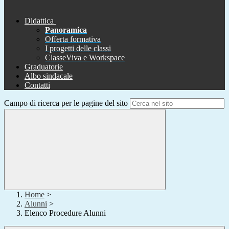
Didattica
Panoramica
Offerta formativa
I progetti delle classi
ClasseViva e Workspace
Graduatorie
Albo sindacale
Contatti
Campo di ricerca per le pagine del sito
Home
>
Alunni
>
Elenco Procedure Alunni