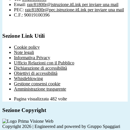
Email:
raic81800r@istruzione.it
Link per inviare una mail
PEC:
raic81800r@pec.istruzione.it
Link per inviare una mail
C.F.: 90019100396
Sezione Link Utili
Cookie policy
Note legali
Informativa Privacy
Ufficio Relazioni con il Pubblico
Dichiarazione di accessibilità
Obiettivi di accessibilità
Whistleblowing
Gestione consensi cookie
Amministrazione trasparente
Pagina visualizzata
482
volte
Sezione Copyright
Copyright 2026 | Engineered and powered by Gruppo Spaggiari