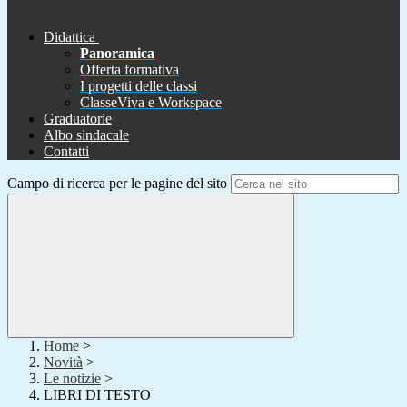
Didattica
Panoramica
Offerta formativa
I progetti delle classi
ClasseViva e Workspace
Graduatorie
Albo sindacale
Contatti
Campo di ricerca per le pagine del sito
Home
>
Novità
>
Le notizie
>
LIBRI DI TESTO