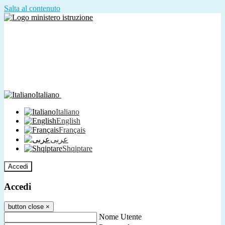
Salta al contenuto
Italiano
Italiano
English
Français
عربى
Shqiptare
Accedi
Accedi
button close
×
Nome Utente