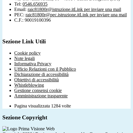
Tel:
0546.656935
Email:
raic81800r@istruzione.it
Link per inviare una mail
PEC:
raic81800r@pec.istruzione.it
Link per inviare una mail
C.F.: 90019100396
Sezione Link Utili
Cookie policy
Note legali
Informativa Privacy
Ufficio Relazioni con il Pubblico
Dichiarazione di accessibilità
Obiettivi di accessibilità
Whistleblowing
Gestione consensi cookie
Amministrazione trasparente
Pagina visualizzata
1284
volte
Sezione Copyright