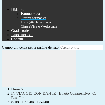
Didattica
Panoramica
Offerta formativa
I progetti delle classi
ClasseViva e Workspace
Graduatorie
Albo sindacale
Contatti
Campo di ricerca per le pagine del sito
Home
>
IN VIAGGIO CON DANTE - Istituto Comprensivo "C.
Bassi"
>
Scuola Primaria "Pezzani"