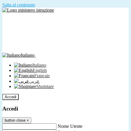
Salta al contenuto
Italiano
Italiano
English
Français
عربى
Shqiptare
Accedi
Accedi
button close
×
Nome Utente