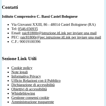
Contatti
Istituto Comprensivo C. Bassi Castel Bolognese
Via Giovanni XXIII, 86 - 48014 Castel Bolognese (RA)
Tel:
0546.656935
Email:
raic81800r@istruzione.it
Link per inviare una mail
PEC:
raic81800r@pec.istruzione.it
Link per inviare una mail
C.F.: 90019100396
Sezione Link Utili
Cookie policy
Note legali
Informativa Privacy
Ufficio Relazioni con il Pubblico
Dichiarazione di accessibilità
Obiettivi di accessibilità
Whistleblowing
Gestione consensi cookie
Amministrazione trasparente