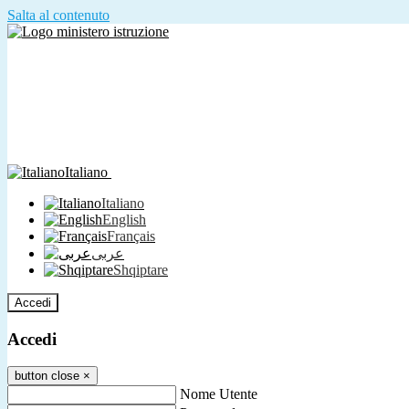
Salta al contenuto
Italiano
Italiano
English
Français
عربى
Shqiptare
Accedi
Accedi
button close
×
Nome Utente