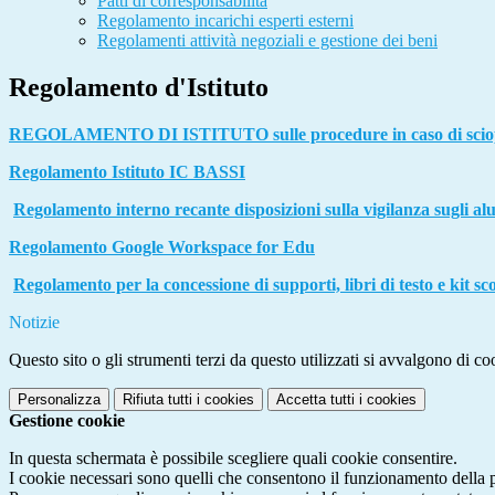
Patti di corresponsabilità
Regolamento incarichi esperti esterni
Regolamenti attività negoziali e gestione dei beni
Regolamento d'Istituto
REGOLAMENTO DI ISTITUTO sulle procedure in caso di scio
Regolamento Istituto IC BASSI
Regolamento interno recante disposizioni sulla vigilanza sugli al
Regolamento Google Workspace for Edu
Regolamento per la concessione di supporti, libri di testo e kit sc
Notizie
Questo sito o gli strumenti terzi da questo utilizzati si avvalgono di coo
Personalizza
Rifiuta tutti
i cookies
Accetta tutti
i cookies
Gestione cookie
In questa schermata è possibile scegliere quali cookie consentire.
I cookie necessari sono quelli che consentono il funzionamento della pi