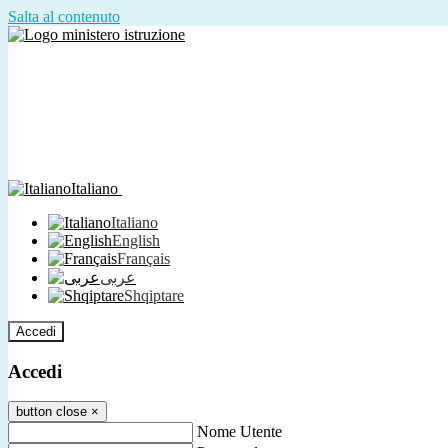
Salta al contenuto
Italiano
Italiano
English
Français
عربى
Shqiptare
Accedi
Accedi
button close
×
Nome Utente