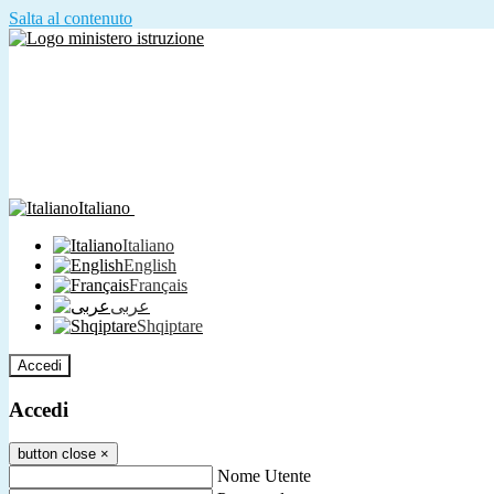
Salta al contenuto
Italiano
Italiano
English
Français
عربى
Shqiptare
Accedi
Accedi
button close
×
Nome Utente