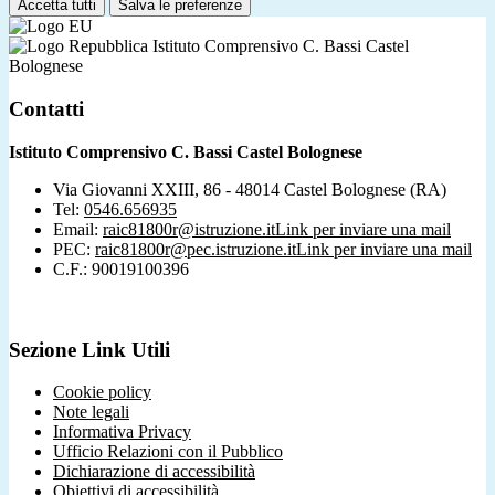
Accetta tutti
Salva le preferenze
Istituto Comprensivo C. Bassi Castel
Bolognese
Contatti
Istituto Comprensivo C. Bassi Castel Bolognese
Via Giovanni XXIII, 86 - 48014 Castel Bolognese (RA)
Tel:
0546.656935
Email:
raic81800r@istruzione.it
Link per inviare una mail
PEC:
raic81800r@pec.istruzione.it
Link per inviare una mail
C.F.: 90019100396
Sezione Link Utili
Cookie policy
Note legali
Informativa Privacy
Ufficio Relazioni con il Pubblico
Dichiarazione di accessibilità
Obiettivi di accessibilità