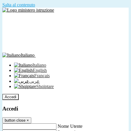
Salta al contenuto
Italiano
Italiano
English
Français
عربى
Shqiptare
Accedi
Accedi
button close
×
Nome Utente