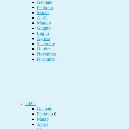
Gennaio
Febbraio
Marzo
Aprile
Maggio
Giugno
Luglio
Agosto
Settembre
Ottobre
Novembre
Dicembre
2025
Gennaio
Febbraio
8
Marzo
Aprile