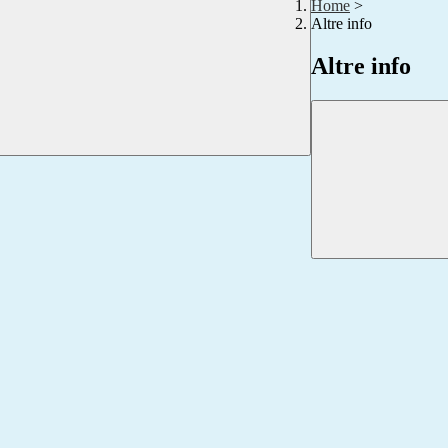
Home
>
Altre info
Altre info