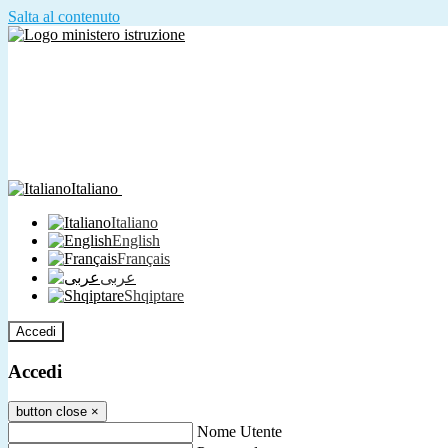
Salta al contenuto
Italiano
Italiano
English
Français
عربى
Shqiptare
Accedi
Accedi
button close
×
Nome Utente