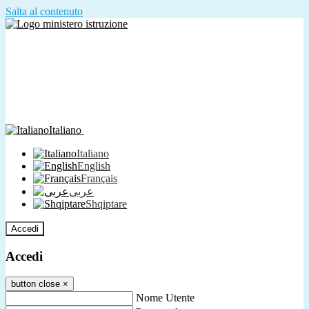
Salta al contenuto
Italiano
Italiano
English
Français
عربى
Shqiptare
Accedi
Accedi
button close
×
Nome Utente