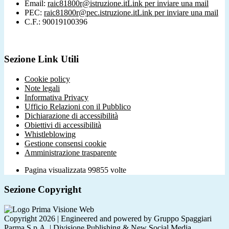
Email:
raic81800r@istruzione.it
Link per inviare una mail
PEC:
raic81800r@pec.istruzione.it
Link per inviare una mail
C.F.: 90019100396
Sezione Link Utili
Cookie policy
Note legali
Informativa Privacy
Ufficio Relazioni con il Pubblico
Dichiarazione di accessibilità
Obiettivi di accessibilità
Whistleblowing
Gestione consensi cookie
Amministrazione trasparente
Pagina visualizzata
99855
volte
Sezione Copyright
Copyright 2026 | Engineered and powered by Gruppo Spaggiari
Parma S.p.A. | Divisione Publishing & New Social Media