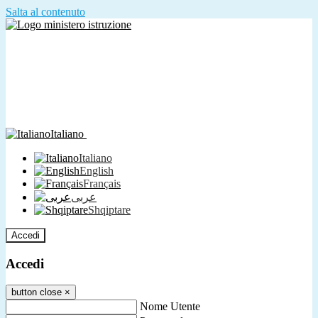
Salta al contenuto
Italiano
Italiano
English
Français
عربى
Shqiptare
Accedi
Accedi
button close
×
Nome Utente