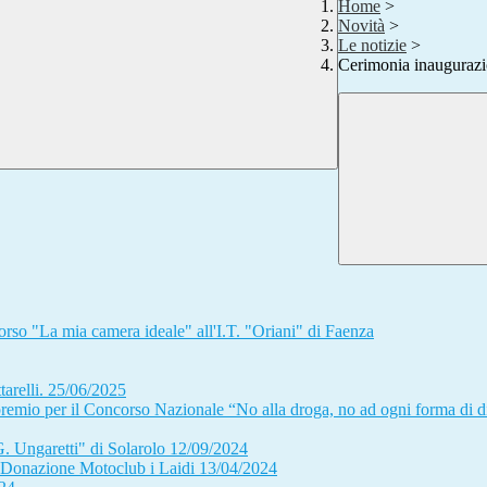
Home
>
Novità
>
Le notizie
>
Cerimonia inaugurazi
orso "La mia camera ideale" all'I.T. "Oriani" di Faenza
tarelli. 25/06/2025
remio per il Concorso Nazionale “No alla droga, no ad ogni forma di
. Ungaretti" di Solarolo 12/09/2024
si-Donazione Motoclub i Laidi 13/04/2024