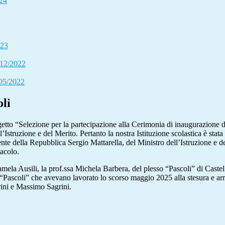
024
023
/12/2022
/05/2022
li
to “Selezione per la partecipazione alla Cerimonia di inaugurazione del
’Istruzione e del Merito. Pertanto la nostra Istituzione scolastica è stat
ente della Repubblica Sergio Mattarella, del Ministro dell’Istruzione e 
tacolo.
 Pamela Ausili, la prof.ssa Michela Barbera, del plesso “Pascoli” di Caste
do “Pascoli” che avevano lavorato lo scorso maggio 2025 alla stesura e 
rini e Massimo Sagrini.