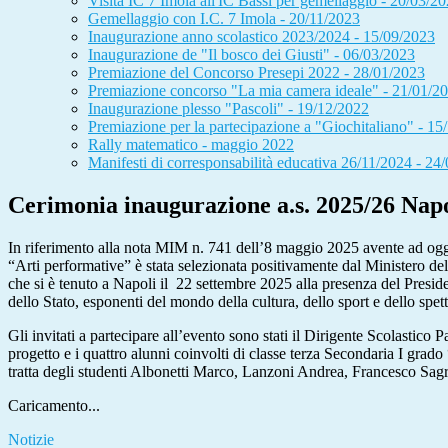
Visita IC 7 Imola all'IC Bassi per gemellaggio - 20/03/2
Gemellaggio con I.C. 7 Imola - 20/11/2023
Inaugurazione anno scolastico 2023/2024 - 15/09/2023
Inaugurazione de "Il bosco dei Giusti" - 06/03/2023
Premiazione del Concorso Presepi 2022 - 28/01/2023
Premiazione concorso "La mia camera ideale" - 21/01/2
Inaugurazione plesso "Pascoli" - 19/12/2022
Premiazione per la partecipazione a "Giochitaliano" - 15
Rally matematico - maggio 2022
Manifesti di corresponsabilità educativa 26/11/2024 - 24
Cerimonia inaugurazione a.s. 2025/26 Napo
In riferimento alla nota MIM n. 741 dell’8 maggio 2025 avente ad ogget
“Arti performative” è stata selezionata positivamente dal Ministero dell
che si è tenuto a Napoli il 22 settembre 2025 alla presenza del Presid
dello Stato, esponenti del mondo della cultura, dello sport e dello spet
Gli invitati a partecipare all’evento sono stati il Dirigente Scolastico
progetto e i quattro alunni coinvolti di classe terza Secondaria I gra
tratta degli studenti Albonetti Marco, Lanzoni Andrea, Francesco Sag
Caricamento...
Notizie