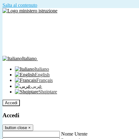
Salta al contenuto
Italiano
Italiano
English
Français
عربى
Shqiptare
Accedi
Accedi
button close
×
Nome Utente