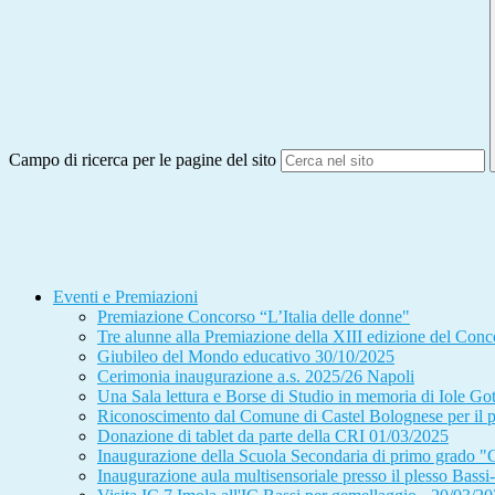
Campo di ricerca per le pagine del sito
Eventi e Premiazioni
Premiazione Concorso “L’Italia delle donne"
Tre alunne alla Premiazione della XIII edizione del Conc
Giubileo del Mondo educativo 30/10/2025
Cerimonia inaugurazione a.s. 2025/26 Napoli
Una Sala lettura e Borse di Studio in memoria di Iole Got
Riconoscimento dal Comune di Castel Bolognese per il p
Donazione di tablet da parte della CRI 01/03/2025
Inaugurazione della Scuola Secondaria di primo grado "G
Inaugurazione aula multisensoriale presso il plesso Bas