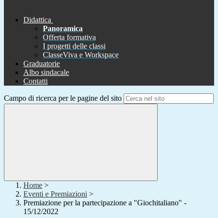
Didattica
Panoramica
Offerta formativa
I progetti delle classi
ClasseViva e Workspace
Graduatorie
Albo sindacale
Contatti
Campo di ricerca per le pagine del sito
Home
>
Eventi e Premiazioni
>
Premiazione per la partecipazione a "Giochitaliano" -
15/12/2022