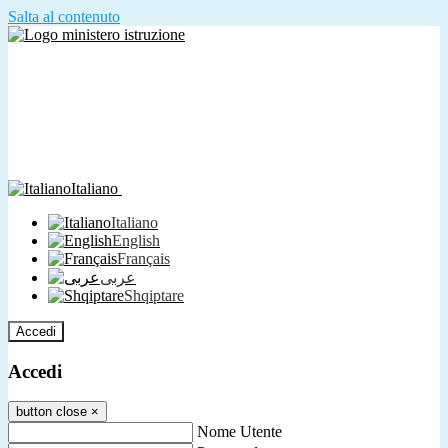
Salta al contenuto
Italiano
Italiano
English
Français
عربى
Shqiptare
Accedi
Accedi
button close
×
Nome Utente