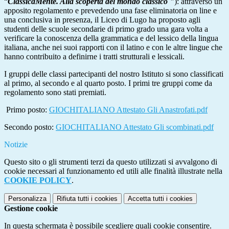
“
ClassicaMente. Alla scoperta del mondo classico "
): attraverso un
apposito regolamento e prevedendo una fase eliminatoria on line e
una conclusiva in presenza, il Liceo di Lugo ha proposto agli
studenti delle scuole secondarie di primo grado una gara volta a
verificare la conoscenza della grammatica e del lessico della lingua
italiana, anche nei suoi rapporti con il latino e con le altre lingue che
hanno contribuito a definirne i tratti strutturali e lessicali.
I gruppi delle classi partecipanti del nostro Istituto si sono classificati
al primo, al secondo e al quarto posto. I primi tre gruppi come da
regolamento sono stati premiati.
Primo posto:
GIOCHITALIANO Attestato Gli Anastrofati.pdf
Secondo posto:
GIOCHITALIANO Attestato Gli scombinati.pdf
Notizie
Questo sito o gli strumenti terzi da questo utilizzati si avvalgono di
cookie necessari al funzionamento ed utili alle finalità illustrate nella
COOKIE POLICY
.
Personalizza
Rifiuta tutti
i cookies
Accetta tutti
i cookies
Gestione cookie
In questa schermata è possibile scegliere quali cookie consentire.