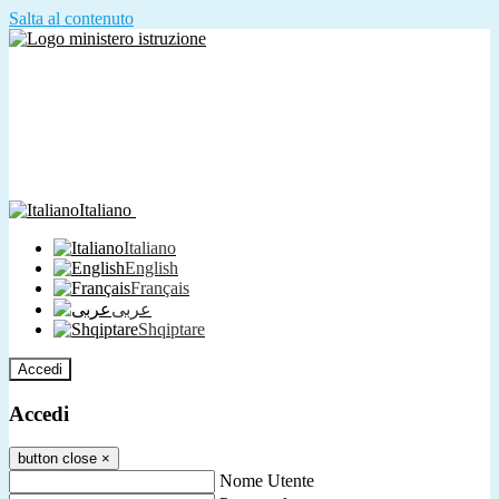
Salta al contenuto
Italiano
Italiano
English
Français
عربى
Shqiptare
Accedi
Accedi
button close
×
Nome Utente