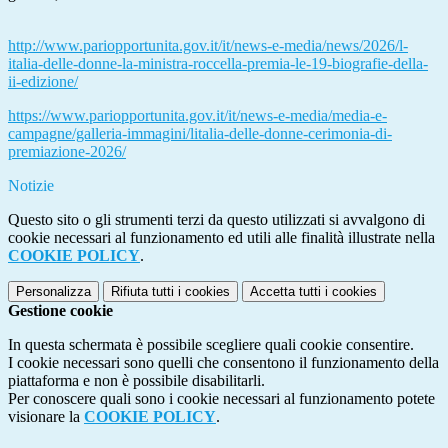
http://www.pariopportunita.gov.it/it/news-e-media/news/2026/l-
italia-delle-donne-la-ministra-roccella-premia-le-19-biografie-della-
ii-edizione/
https://www.pariopportunita.gov.it/it/news-e-media/media-e-
campagne/galleria-immagini/litalia-delle-donne-cerimonia-di-
premiazione-2026/
Notizie
Questo sito o gli strumenti terzi da questo utilizzati si avvalgono di
cookie necessari al funzionamento ed utili alle finalità illustrate nella
COOKIE POLICY
.
Personalizza
Rifiuta tutti
i cookies
Accetta tutti
i cookies
Gestione cookie
In questa schermata è possibile scegliere quali cookie consentire.
I cookie necessari sono quelli che consentono il funzionamento della
piattaforma e non è possibile disabilitarli.
Per conoscere quali sono i cookie necessari al funzionamento potete
visionare la
COOKIE POLICY
.