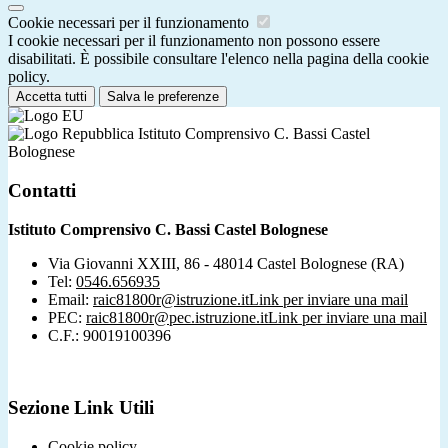
Cookie necessari per il funzionamento
I cookie necessari per il funzionamento non possono essere
disabilitati. È possibile consultare l'elenco nella pagina della cookie
policy.
Accetta tutti
Salva le preferenze
Istituto Comprensivo C. Bassi Castel
Bolognese
Contatti
Istituto Comprensivo C. Bassi Castel Bolognese
Via Giovanni XXIII, 86 - 48014 Castel Bolognese (RA)
Tel:
0546.656935
Email:
raic81800r@istruzione.it
Link per inviare una mail
PEC:
raic81800r@pec.istruzione.it
Link per inviare una mail
C.F.: 90019100396
Sezione Link Utili
Cookie policy