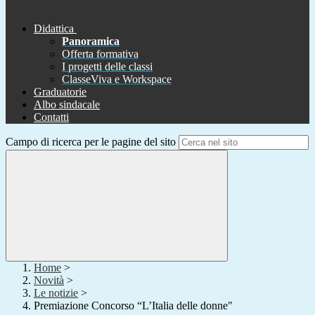
Didattica
Panoramica
Offerta formativa
I progetti delle classi
ClasseViva e Workspace
Graduatorie
Albo sindacale
Contatti
Campo di ricerca per le pagine del sito
Home
>
Novità
>
Le notizie
>
Premiazione Concorso “L’Italia delle donne"